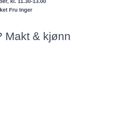
er, kl. 11.30-13.00
ket Fru Inger
d
r? Makt & kjønn