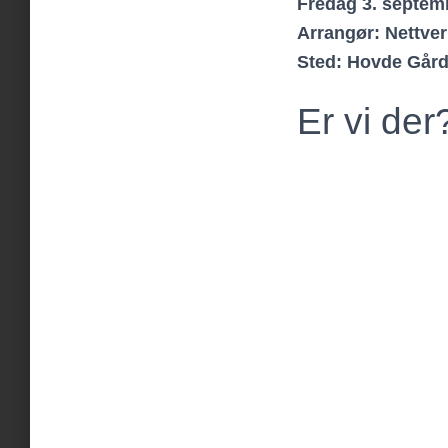
Fredag 3. septemb
Arrangør: Nettver
Sted: Hovde Går
Er vi de