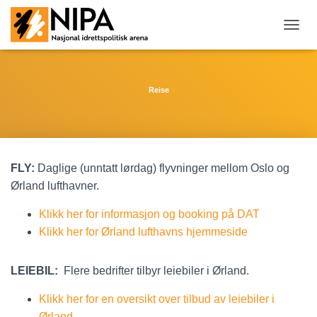
T
O
G
G
L
Reise
E
N
A
V
I
FLY:
Daglige (unntatt lørdag) flyvninger mellom Oslo og
G
A
Ørland lufthavner.
T
I
Klikk her for informasjon og booking på DAT
O
Klikk her for Ørland lufthavns hjemmeside
N
LEIEBIL:
Flere bedrifter tilbyr leiebiler i Ørland.
Klikk her for en oversikt over tilbud av leiebiler i
Ørland