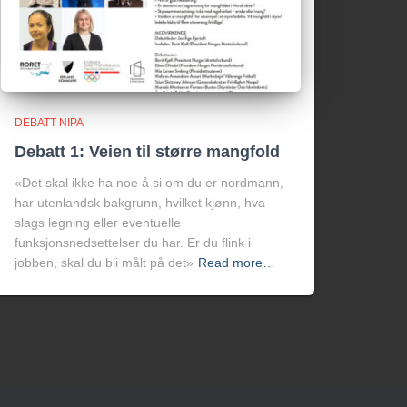
DEBATT NIPA
Debatt 1: Veien til større mangfold
«Det skal ikke ha noe å si om du er nordmann,
har utenlandsk bakgrunn, hvilket kjønn, hva
slags legning eller eventuelle
funksjonsnedsettelser du har. Er du flink i
jobben, skal du bli målt på det»
Read more…