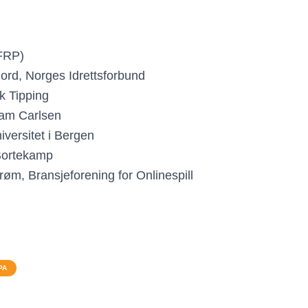
FRP)
ord, Norges Idrettsforbund
k Tipping
eam Carlsen
versitet i Bergen
 Bortekamp
røm, Bransjeforening for Onlinespill
PA