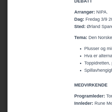
DEBATT
Arrangør:
NIPA.
Dag:
Fredag 3/9 2
Sted:
Ørland Spar
Tema:
Den Norske 
Plusser og m
Hva er altern
Toppidretten, 
Spillavhengig
MEDVIRKENDE
Programleder:
Tor
Innleder:
Rune Men