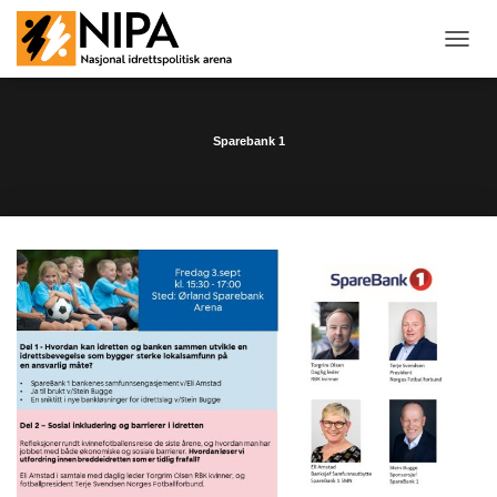
T
O
G
G
L
Sparebank 1
E
N
A
V
I
G
A
T
I
O
N