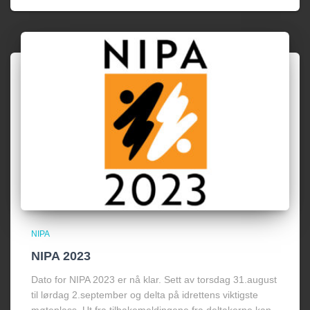
NIPA
NIPA 2023
Dato for NIPA 2023 er nå klar. Sett av torsdag 31.august
til lørdag 2.september og delta på idrettens viktigste