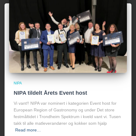
NIPA
NIPA tildelt Årets Event host
Vi vant!! NIPA var nominert i kategorien Event host for
European Region of Gastronomy og under Det store
festmåltidet i Trondheim Spektrum i kveld vant vi. Tusen
takk til alle matleverandører og kokker som hjalp
Read more…