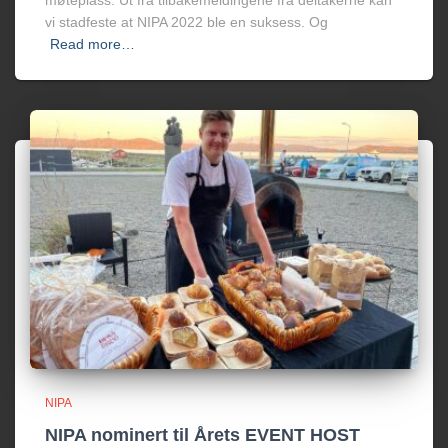
møteplass. Ut fra tilbakemeldingene fra deltakerne kan
vi stadfeste at NIPA 2022 ble en suksess. Og
Read more…
NIPA
NIPA nominert til Årets EVENT HOST