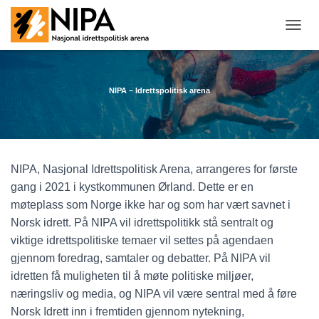
T
O
G
G
L
NIPA – Idrettspolitisk arena
E
N
A
V
I
NIPA, Nasjonal Idrettspolitisk Arena, arrangeres for første
G
A
gang i 2021 i kystkommunen Ørland. Dette er en
T
møteplass som Norge ikke har og som har vært savnet i
I
Norsk idrett. På NIPA vil idrettspolitikk stå sentralt og
O
N
viktige idrettspolitiske temaer vil settes på agendaen
gjennom foredrag, samtaler og debatter. På NIPA vil
idretten få muligheten til å møte politiske miljøer,
næringsliv og media, og NIPA vil være sentral med å føre
Norsk Idrett inn i fremtiden gjennom nytekning,